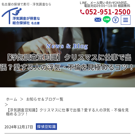
LINE、メール問い合わせ24h対応、
名古屋の探偵で素行・浮気調査なら
電話対応09:00〜18:00 相談無料
052-951-2500
News & Blog
【浮気調査豆知識】クリスマスに仕事で出
張？愛する人の浮気・不倫を見極めるコツ！
ホーム
お知らせ＆ブログ一覧
【浮気調査豆知識】クリスマスに仕事で出張？愛する人の浮気・不倫を見
極めるコツ！
探偵豆知識
2024年12月17日