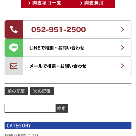
調査項目一覧
調査費用
投
前の記事
次の記事
稿
ナ
検索
ビ
ゲ
CATEGORY
ー
シ
探偵豆知識
(121)