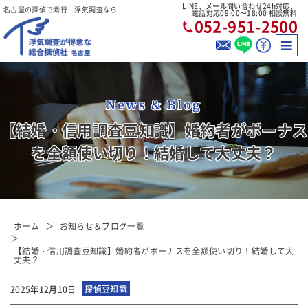
LINE、メール問い合わせ24h対応、
名古屋の探偵で素行・浮気調査なら
電話対応09:00〜18:00 相談無料
052-951-2500
News & Blog
【結婚・信用調査豆知識】婚約者がボーナス
を全額使い切り！結婚して大丈夫？
ホーム
お知らせ＆ブログ一覧
【結婚・信用調査豆知識】婚約者がボーナスを全額使い切り！結婚して大
丈夫？
探偵豆知識
2025年12月10日