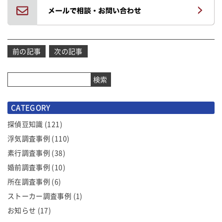
投
前の記事
次の記事
稿
ナ
検索
ビ
ゲ
CATEGORY
ー
シ
探偵豆知識
(121)
ョ
浮気調査事例
(110)
ン
素行調査事例
(38)
婚前調査事例
(10)
所在調査事例
(6)
ストーカー調査事例
(1)
お知らせ
(17)