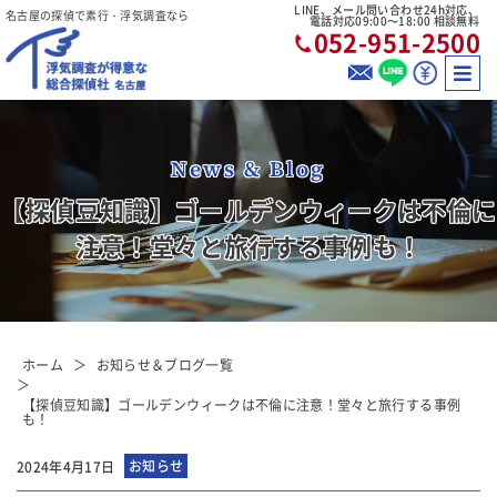
LINE、メール問い合わせ24h対応、
名古屋の探偵で素行・浮気調査なら
電話対応09:00〜18:00 相談無料
052-951-2500
News & Blog
【探偵豆知識】ゴールデンウィークは不倫に
注意！堂々と旅行する事例も！
ホーム
お知らせ＆ブログ一覧
【探偵豆知識】ゴールデンウィークは不倫に注意！堂々と旅行する事例
も！
お知らせ
2024年4月17日