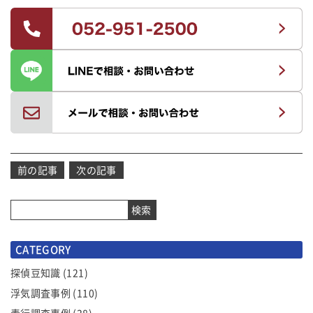
投
前の記事
次の記事
稿
ナ
検索
ビ
ゲ
CATEGORY
ー
シ
探偵豆知識
(121)
ョ
浮気調査事例
(110)
ン