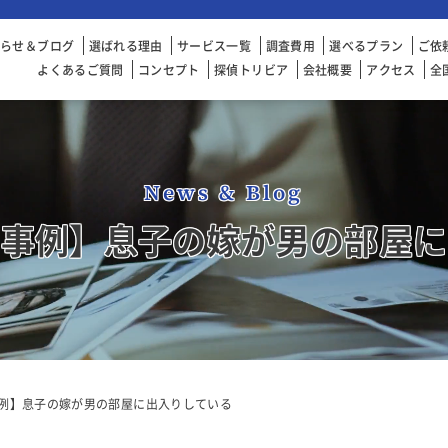
知らせ＆ブログ
選ばれる理由
サービス一覧
調査費用
選べるプラン
ご依
よくあるご質問
コンセプト
探偵トリビア
会社概要
アクセス
全
News & Blog
査事例】息子の嫁が男の部屋に
例】息子の嫁が男の部屋に出入りしている