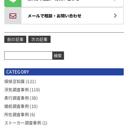
投
前の記事
次の記事
稿
ナ
検索
ビ
ゲ
CATEGORY
ー
シ
探偵豆知識
(121)
ョ
浮気調査事例
(110)
ン
素行調査事例
(38)
婚前調査事例
(10)
所在調査事例
(6)
ストーカー調査事例
(1)