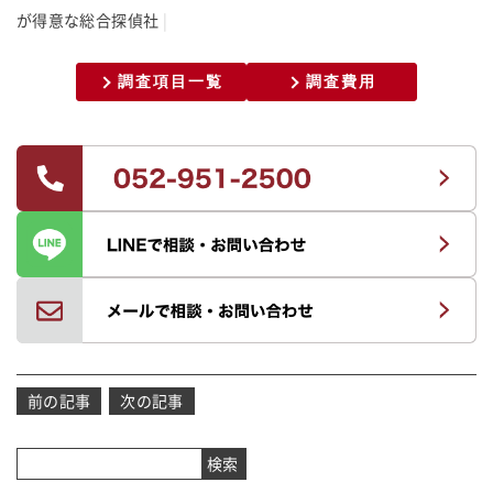
が
得
意
な
総
合
探
偵
社
調査項目一覧
調査費用
投
前の記事
次の記事
稿
ナ
検索
ビ