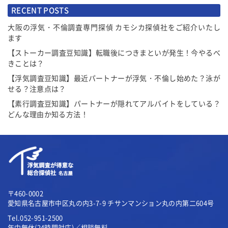
RECENT POSTS
大阪の浮気・不倫調査専門探偵 カモシカ探偵社をご紹介いたし
ます
【ストーカー調査豆知識】転職後につきまといが発生！今やるべ
きことは？
【浮気調査豆知識】最近パートナーが浮気・不倫し始めた？泳が
せる？注意点は？
【素行調査豆知識】パートナーが隠れてアルバイトをしている？
どんな理由か知る方法！
〒460-0002
愛知県名古屋市中区丸の内3-7-9
チサンマンション丸の内第二604号
Tel.052-951-2500
年中無休(24時間対応)／相談無料