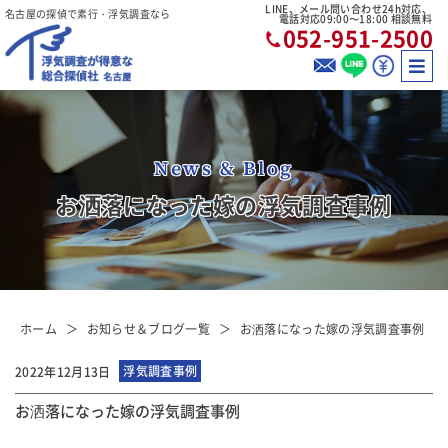
LINE、メール問い合わせ24h対応、
名古屋の探偵で素行・浮気調査なら
電話対応09:00〜18:00 相談無料
052-951-2500
News & Blog
お洒落になった嫁の浮気調査事例
ホーム
お知らせ＆ブログ一覧
お洒落になった嫁の浮気調査事例
浮気調査事例
2022年12月13日
お洒落になった嫁の浮気調査事例