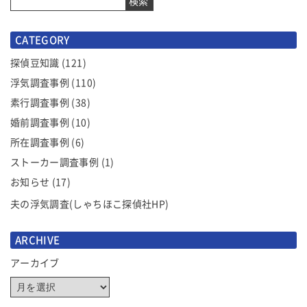
検索
ビ
ゲ
CATEGORY
ー
シ
探偵豆知識
(121)
ョ
浮気調査事例
(110)
ン
素行調査事例
(38)
婚前調査事例
(10)
所在調査事例
(6)
ストーカー調査事例
(1)
お知らせ
(17)
夫の浮気調査(しゃちほこ探偵社HP)
ARCHIVE
アーカイブ