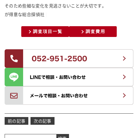
そのため些細な変化を見逃さないことが大切です。
が
得
意
な
総
合
探
偵
社
調査項目一覧
調査費用
投
前の記事
次の記事
稿
ナ