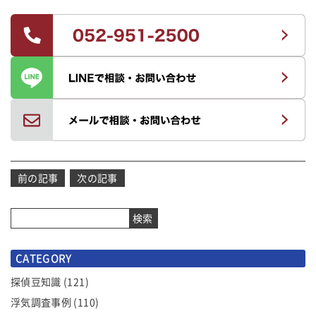
投
前の記事
次の記事
稿
ナ
検索
ビ
ゲ
CATEGORY
ー
シ
探偵豆知識
(121)
ョ
浮気調査事例
(110)
ン