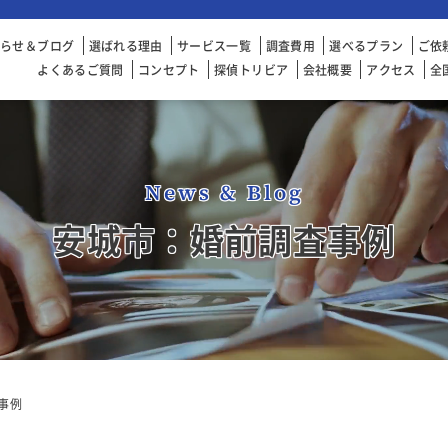
知らせ＆ブログ
選ばれる理由
サービス一覧
調査費用
選べるプラン
ご依
よくあるご質問
コンセプト
探偵トリビア
会社概要
アクセス
全
News & Blog
安城市：婚前調査事例
事例