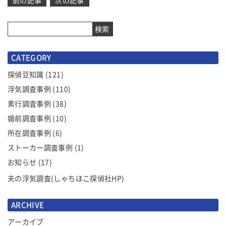
前の記事
次の記事
稿
ナ
検索
ビ
ゲ
CATEGORY
ー
シ
探偵豆知識
(121)
ョ
浮気調査事例
(110)
ン
素行調査事例
(38)
婚前調査事例
(10)
所在調査事例
(6)
ストーカー調査事例
(1)
お知らせ
(17)
夫の浮気調査(しゃちほこ探偵社HP)
ARCHIVE
アーカイブ