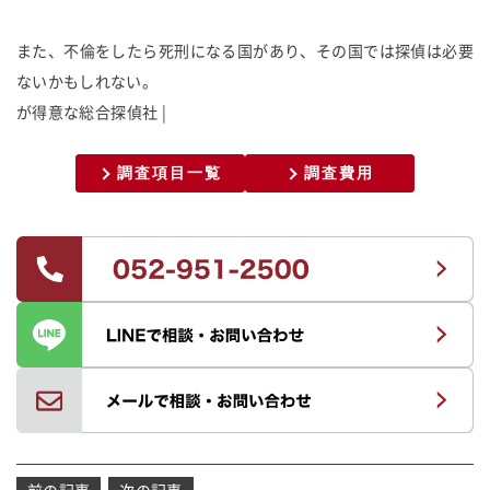
また、不倫をしたら死刑になる国があり、その国では探偵は必要
ないかもしれない。
が
得
意
な
総
合
探
偵
社
調査項目一覧
調査費用
投