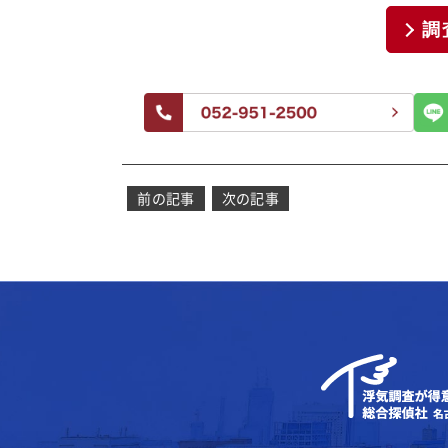
調
投
前の記事
次の記事
稿
ナ
ビ
ゲ
ー
シ
ョ
ン