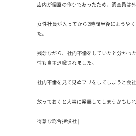
店内が個室の作りであったため、調査員は
女性社員が入ってから2時間半後にようや
た。
残念ながら、社内不倫をしていたと分かっ
性も自主退職されました。
社内不倫を見て見ぬフリをしてしまうと会
放っておくと大事に発展してしまうかもし
得
意
な
総
合
探
偵
社