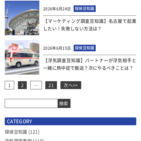
探偵豆知識
2026年6月24日
【マーケティング調査豆知識】名古屋で起業
したい！失敗しない方法は？
探偵豆知識
2026年6月15日
【浮気調査豆知識】パートナーが浮気相手と
一緒に熱中症で搬送？次にやるべきことは？
ペ
1
2
…
21
次へ>>
ー
ジ
ナ
検索
ビ
ゲ
CATEGORY
ー
探偵豆知識
(121)
シ
浮気調査事例
(110)