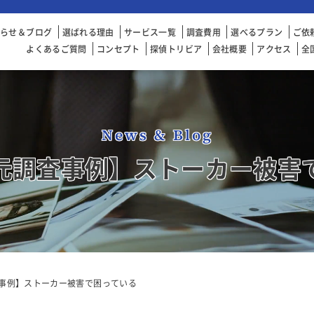
知らせ＆ブログ
選ばれる理由
サービス一覧
調査費用
選べるプラン
ご依
よくあるご質問
コンセプト
探偵トリビア
会社概要
アクセス
全
News & Blog
元調査事例】ストーカー被害
事例】ストーカー被害で困っている