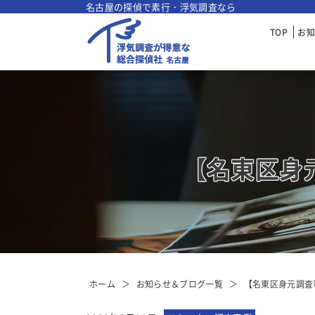
名古屋の探偵で素行・浮気調査なら
TOP
お
【名東区身
ホーム
お知らせ＆ブログ一覧
【名東区身元調査